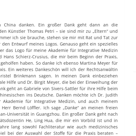
 in China danken. Ein großer Dank geht dann an die
en Künstler Thomas Petri – sie sind mir zu „Eltern“ und
mer ich sie brauche, stehen sie mir mit Rat und Tat zur
r den Entwurf meines Logos. Genauso geht ein spezielles
r das Logo für meine Akademie für Integrative Medizin
d Hans Schierz-Crusius, die mir beim Beginn der Praxis,
g geholfen haben. So danke ich ebenso Martina Meyer für
xis. Ein weiteres Dankeschön will ich der Rechtsanwältin
hristel Brinkmann sagen. In meinen Dank einbeziehen
iale Hilfe und Dr. Birgit Meyer, die bei der Einweihung der
ank geht an Gabriele von Sivers-Sattler für ihre Hilfe beim
inesischen ins Deutsche. Danken möchte ich Dr. Judith
er Akademie für Integrative Medizin, und auch meinem
Herr Bernd Löffler. Ich sage „Danke“ an meinen freien
han-Universität in Guangzhou. Ein großer Dank geht nach
ätsdozentin He, Ling Hua, die mir ein Vorbild ist und in
Jahre lang sowohl Fachliteratur wie auch medizinisches
iel bei der Auswahl der Stoffe für die Praxis beraten –