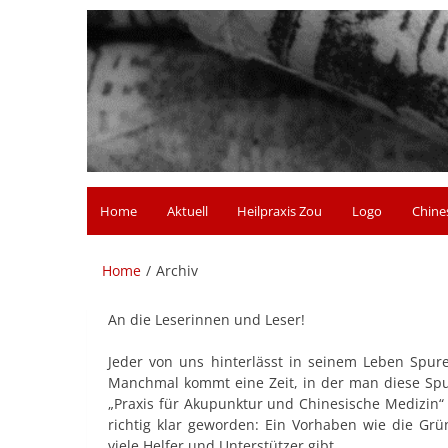
Zum
Inhalt
springen
Privatpraxis Dr. Hua Zou
Heilpraktikerin
Home
Aktuell
Heilpraxis Zou
Logo
Chine
Home
Archiv
An die Leserinnen und Leser!
Jeder von uns hinterlässt in seinem Leben Spur
Manchmal kommt eine Zeit, in der man diese Spu
„Praxis für Akupunktur und Chinesische Medizin“ 
richtig klar geworden: Ein Vorhaben wie die Gr
viele Helfer und Unterstützer gibt.